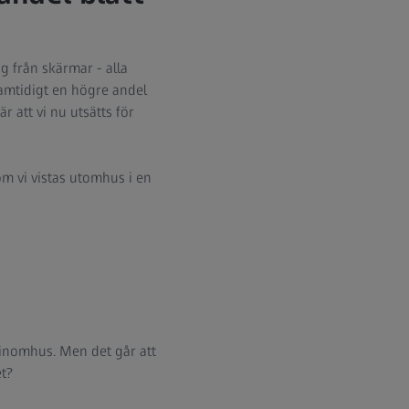
g från skärmar - alla
samtidigt en högre andel
r att vi nu utsätts för
om vi vistas utomhus i en
 inomhus. Men det går att
et?