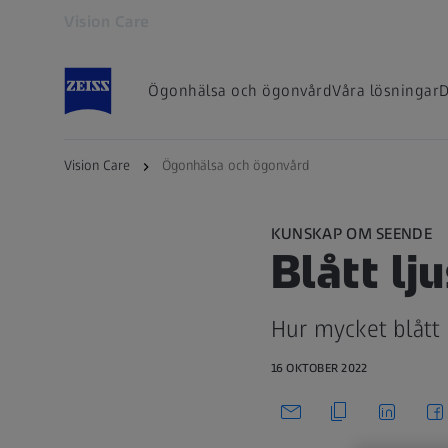
Vision Care
Öppnas i en ny flik
Ögonhälsa och ögonvård
Våra lösningar
D
Vision Care
Ögonhälsa och ögonvård
KUNSKAP OM SEENDE
Blått lj
Hur mycket blått 
16 OKTOBER 2022