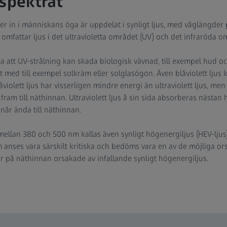
 spektrat
 in i människans öga är uppdelat i synligt ljus, med våglängder
 omfattar ljus i det ultravioletta området (UV) och det infraröda om
a att UV-strålning kan skada biologisk vävnad, till exempel hud oc
t med till exempel solkräm eller solglasögon. Även blåviolett ljus
violett ljus har visserligen mindre energi än ultraviolett ljus, men
fram till näthinnan. Ultraviolett ljus å sin sida absorberas nästan 
når ända till näthinnan.
mellan 380 och 500 nm kallas även synligt högenergiljus (HEV-ljus)
nses vara särskilt kritiska och bedöms vara en av de möjliga orsak
 på näthinnan orsakade av infallande synligt högenergiljus.