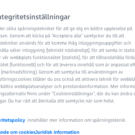
tegritetsinställningar
er olika spårningstekniker för att ge dig en bättre upplevelse på
en. Genom att klicka på ”Acceptera alla” samtycker du till att
stekniker används för att komma ihåg inloggningsuppgifter och
ördelarna och de eventuellt skadliga nackdelarna med blått lju
hålla säker inloggning (tekniskt nödvändigt), för att samla in stati
a vinterdepressioner och sömnproblem. Å andra sidan kan blått lj
 vår webbplats funktionalitet (statistik), för att tillhandahålla förb
 det då med blått ljus? Och vad har ändrats när det gäller det art
litet (funktionellt) och för att leverera innehåll som är anpassat ef
r vår kropp de biologiska effekterna av denna våglängd? Och hu
 (marknadsföring). Genom att samtycka till användningen av
kadliga effekterna av blått ljus? Här kan du läsa mer om vad so
öringscookies tillåter du oss också att aktivera teknik för webbl
örbättra webbplatsanalyser och prestandainformation. Mer inform
gsalternativ finns under ”Cookieinställningar”, där du kan ändra 
ngar. Du har rätt att återkalla ditt samtycke när som helst.
ritetspolicy
innehåller mer information om spårningsteknik.
nde om cookies
Juridisk information