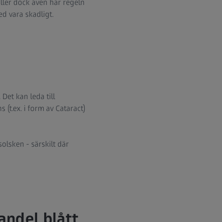
äller dock även här regeln
ed vara skadligt.
Det kan leda till
t.ex. i form av Cataract)
olsken - särskilt där
andel blått