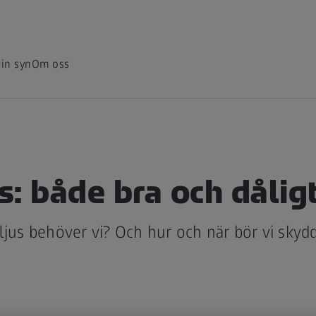
in syn
Om oss
us: både bra och dålig
ljus behöver vi? Och hur och när bör vi skyd