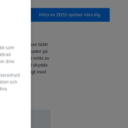
Hitta en ZEISS-optiker nära dig
s. Å ena sidan kan blått
stik som
us ge kroniska skador på
ättrad
ificiella ljus vi möts av
ter dina
r och när bör vi skydda
m är bra och dåligt med
äsaravtryck
ation och
dina