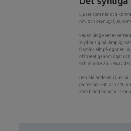
Det synliga
Ljuset som når och kommer
nm, och osynligt ljus, som
Sedan länge vet expertern
skydda sig på lämpligt sät
framför allt på ögonen. Blå
ofiltrerat genom ögat och 
och mindre än 5 % av det 
Den blå andelen i ljus på 
på mellan 380 och 440 nm a
som bland annat är skador