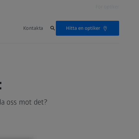
För optiker
Hitta en optiker
Kontakta
t
da oss mot det?