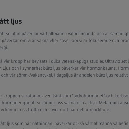
tt ljus
 att se utan påverkar vårt allmänna välbefinnande och är samtidigt et
et påverkar om vi är vakna eller sover, om vi är fokuserade och pr
ergi.
å vår kropp har bevisats i olika vetenskapliga studier. Ultraviolett 
. Ljus och i synnerhet blått ljus påverkar vår hormonbalans. Hor
 och vår sömn-/vakencykel. I dagsljus är andelen blått ljus relativ
tter kroppen serotonin, även känt som "lyckohormonet" och kortisol
hormoner gör att vi känner oss vakna och aktiva. Melatonin anse
 känner oss trötta och sover gott när det är mörkt ute.
 blått ljus som når näthinnan, påverkar också vårt allmänna välbef