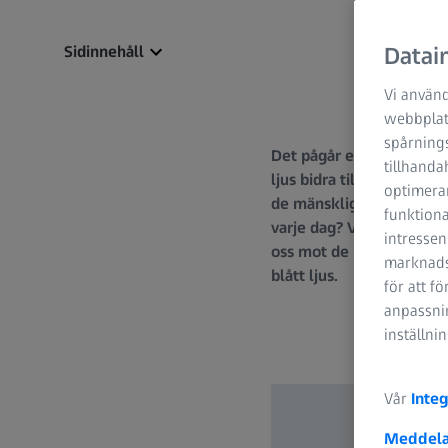
Sidinnehåll
Datain
Vi använd
webbplats
spårning
Det pågår en debatt om f
tillhanda
ljus bidra till att lindr
optimerar
de mänskliga ögat. Vad är
funktiona
varje dag? Varför behöve
intressen
oss mot de potentiellt s
marknadsf
blått ljus.
för att f
anpassnin
inställni
Vår
Integ
Meddela