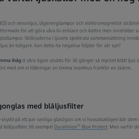
ED) och xenonljus, lågenergilampor och elektromagnetisk strålnin
utformade för att göra våra liv enklare och bättre men innehåller 
a glödlampor. Skillnaderna i ljusets spektrala sammansättning innebä
ljus än tidigare. Kan detta ha negativa följder för vår syn?
komma ihåg
tt våra ögon utsätts för 30 gånger så mycket blått ljus 
rt med om vi tillbringar en timma inomhus framför en skärm..
onglas med blåljusfilter
V-skydd på ett par vanliga glasögon om vi huvudsakligen bär dem
®
blåljusfilter, till exempel
DuraVision
Blue Protect
. Men varför d