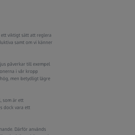
t viktigt sätt att reglera
oduktiva samt om vi känner
ljus påverkar till exempel
monerna i vår kropp
t hög, men betydligt lägre
, som är ett
s dock vara ett
innande. Därför används