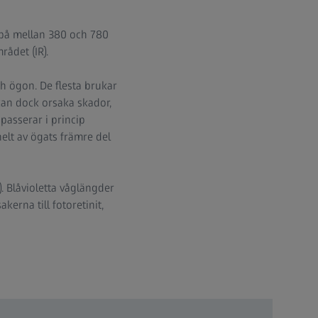
 på mellan 380 och 780
rådet (IR).
h ögon. De flesta brukar
 kan dock orsaka skador,
 passerar i princip
helt av ögats främre del
. Blåvioletta våglängder
erna till fotoretinit,