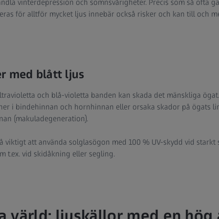
handla vinterdepression och sömnsvårigheter. Precis som så ofta g
eras för alltför mycket ljus innebär också risker och kan till och m
r med blått ljus
travioletta och blå-violetta banden kan skada det mänskliga ögat. 
 i bindehinnan och hornhinnan eller orsaka skador på ögats lins (
nnan (makuladegeneration).
så viktigt att använda solglasögon med 100 % UV-skydd vid starkt s
m t.ex. vid skidåkning eller segling.
 värld: ljuskällor med en hög 