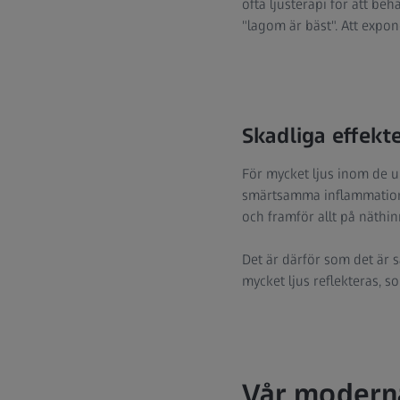
ofta ljusterapi för att be
"lagom är bäst". Att expon
Skadliga effekte
För mycket ljus inom de ul
smärtsamma inflammationer
och framför allt på näthi
Det är därför som det är 
mycket ljus reflekteras, so
Vår moderna