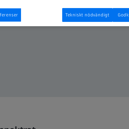
ferenser
Tekniskt nödvändigt
Godk