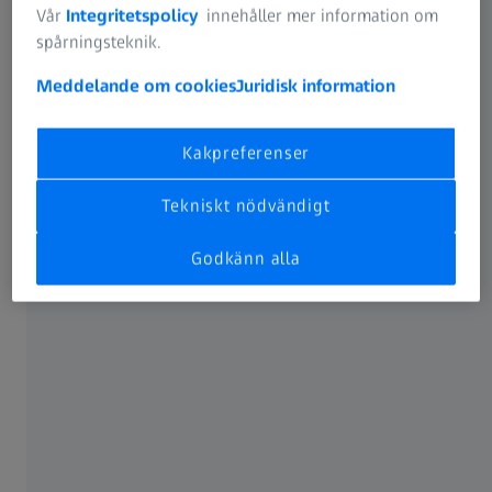
Vår
Integritetspolicy
innehåller mer information om
spårningsteknik.
Meddelande om cookies
Juridisk information
Kakpreferenser
Tekniskt nödvändigt
Godkänn alla
ZEISS i Sverige
ZEISS Nordics omfattar koncernens verksamhet i Sverige,
Danmark, Finland och Norge. ZEISS Nordics har 195
anställda och huvudkontoret ligger i Stockholm.
I Norden representeras ZEISS av experter och