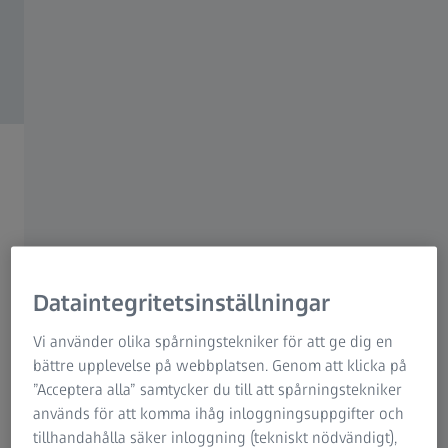
From Curiosity to
Lasting Impact
ZEISS Microscopy
Dataintegritetsinställningar
Vi använder olika spårningstekniker för att ge dig en
Shop microscopes online
bättre upplevelse på webbplatsen. Genom att klicka på
Precision at your fingertips
”Acceptera alla” samtycker du till att spårningstekniker
används för att komma ihåg inloggningsuppgifter och
Discover ZEISS products with ease. Choose the
tillhandahålla säker inloggning (tekniskt nödvändigt),