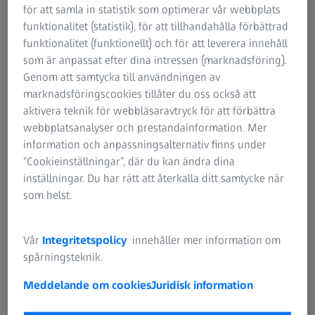
microscope that suits you,
för att samla in statistik som optimerar vår webbplats
learn more about it, and make it yours today.
funktionalitet (statistik), för att tillhandahålla förbättrad
funktionalitet (funktionellt) och för att leverera innehåll
Quote or purchase online
som är anpassat efter dina intressen (marknadsföring).
Genom att samtycka till användningen av
marknadsföringscookies tillåter du oss också att
aktivera teknik för webbläsaravtryck för att förbättra
VAR VI FINNS
webbplatsanalyser och prestandainformation. Mer
Hitta din lokala kontakt
information och anpassningsalternativ finns under
”Cookieinställningar”, där du kan ändra dina
inställningar. Du har rätt att återkalla ditt samtycke när
som helst.
Vår
Integritetspolicy
innehåller mer information om
spårningsteknik.
Meddelande om cookies
Juridisk information