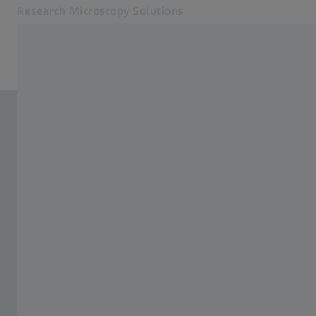
Research Microscopy Solutions
Öppnas i en ny flik
Nätbutik
Relaterade ZEISS-webbplatser
ZEISS Group