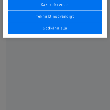
Kakpreferenser
Tekniskt nödvändigt
Godkänn alla
PRODUKTER
Översikt över system från ZEISS
Microscopy