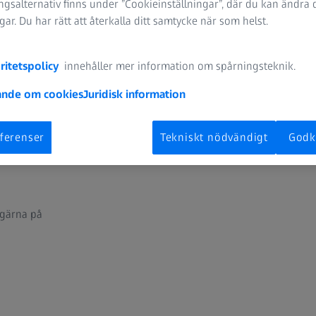
gsalternativ finns under ”Cookieinställningar”, där du kan ändra 
ngar. Du har rätt att återkalla ditt samtycke när som helst.
ritetspolicy
innehåller mer information om spårningsteknik.
nde om cookies
Juridisk information
ferenser
Tekniskt nödvändigt
Godk
 gärna på