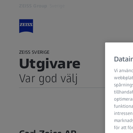
ZEISS Group
Sverige
Öppnas i en ny flik
ZEISS SVERIGE
Datain
Utgivare
Vi använd
Var god välj
webbplats
spårning
tillhanda
Juridiskt meddelande
optimerar
Dataskydd
funktiona
intressen
marknadsf
för att f