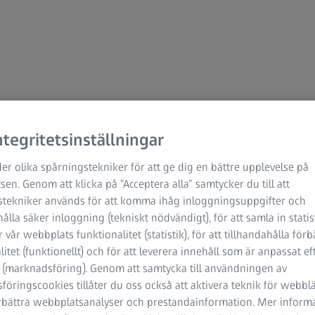
tegritetsinställningar
er olika spårningstekniker för att ge dig en bättre upplevelse på
en. Genom att klicka på ”Acceptera alla” samtycker du till att
stekniker används för att komma ihåg inloggningsuppgifter och
hålla säker inloggning (tekniskt nödvändigt), för att samla in stati
 vår webbplats funktionalitet (statistik), för att tillhandahålla förb
litet (funktionellt) och för att leverera innehåll som är anpassat ef
 (marknadsföring). Genom att samtycka till användningen av
öringscookies tillåter du oss också att aktivera teknik för webbl
örbättra webbplatsanalyser och prestandainformation. Mer inform