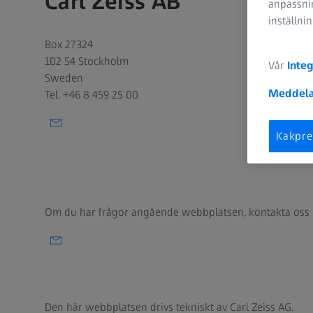
Carl Zeiss AB
anpassnin
inställni
Box 27324
102 54 Stockholm
Vår
Integ
Sweden
Meddela
Tel. +46 8 459 25 00
Kakpre
Om du har frågor angående webbplatsen, kontakta oss
Den här webbplatsen drivs tekniskt av
Carl Zeiss AG
.