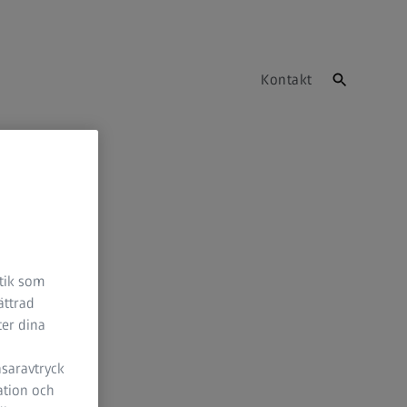
Kontakt
stik som
ättrad
ter dina
äsaravtryck
ation och