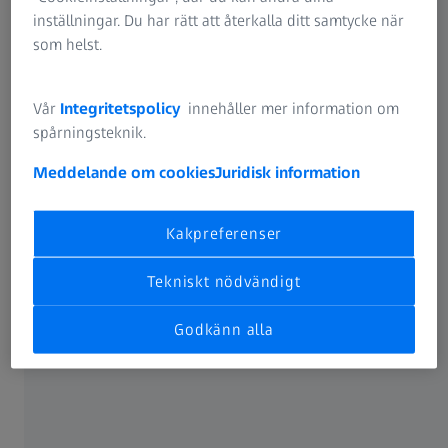
inställningar. Du har rätt att återkalla ditt samtycke när
som helst.
Vår
Integritetspolicy
innehåller mer information om
spårningsteknik.
Meddelande om cookies
Juridisk information
Kakpreferenser
Tekniskt nödvändigt
Godkänn alla
Torra ögon kan orsakas av många saker, bland annat
faktorer i omgivningen som mycket kraftigt solljus,
syrahaltiga avgaser, luftburet pollen och damm, eller på
grund av att man arbetar framför en datorskärm.
Cyklister
och cabriolet-förare
påverkas också ofta, eftersom vinden