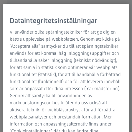
kan vara ett problem med ögats naturliga fukthalt,
alltså att kroppen inte producerar tillräckligt med
Dataintegritetsinställningar
tårvätska. Det kan bero på faktorer i omgivningen,
sjukdom eller läkemedel, men man kan få hjälp av sin
Vi använder olika spårningstekniker för att ge dig en
ögonläkare.
bättre upplevelse på webbplatsen. Genom att klicka på
”Acceptera alla” samtycker du till att spårningstekniker
Ögonen svider och kliar och det känns som ett lager av
används för att komma ihåg inloggningsuppgifter och
små sandkorn skrapar mot pupillerna. Allt fler människor
tillhandahålla säker inloggning (tekniskt nödvändigt),
lider av torra ögon. Problemet diskuteras ingående på
för att samla in statistik som optimerar vår webbplats
olika bloggar och forum. Många känner inte till så mycket
funktionalitet (statistik), för att tillhandahålla förbättrad
om detta ögontillstånd, så det är dags för lite upplysning
funktionalitet (funktionellt) och för att leverera innehåll
på ämnet.
som är anpassat efter dina intressen (marknadsföring).
Genom att samtycka till användningen av
marknadsföringscookies tillåter du oss också att
Hur uppstår torra ögon eller ”rubbad
aktivera teknik för webbläsaravtryck för att förbättra
webbplatsanalyser och prestandainformation. Mer
fukthalt i ögat”?
information och anpassningsalternativ finns under
”Cookieinställningar”, där du kan ändra dina