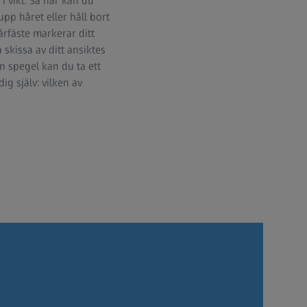
 vikt. Så här kan du
upp håret eller håll bort
hårfäste markerar ditt
skissa av ditt ansiktes
n spegel kan du ta ett
ig själv: vilken av