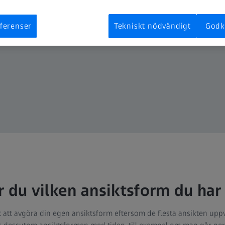
ferenser
Tekniskt nödvändigt
Godk
r du vilken ansiktsform du har
lt att avgöra din egen ansiktsform eftersom de flesta ansikten uppv