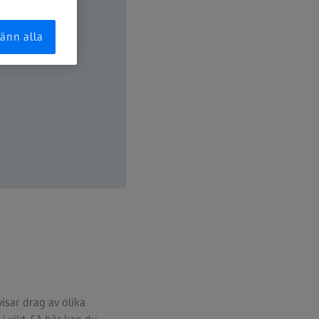
änn alla
isar drag av olika