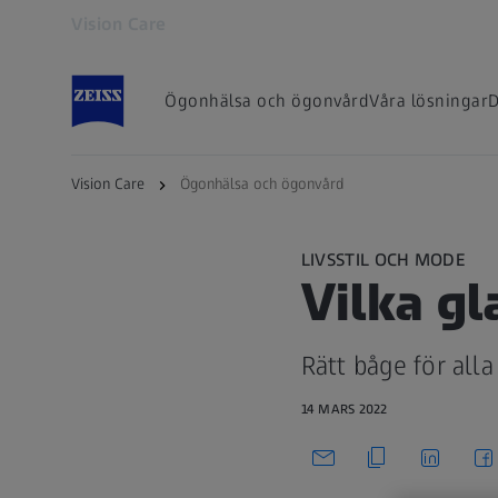
Vision Care
Öppnas i en ny flik
Ögonhälsa och ögonvård
Våra lösningar
D
Vision Care
Ögonhälsa och ögonvård
LIVSSTIL OCH MODE
Vilka g
Rätt båge för alla
14 MARS 2022