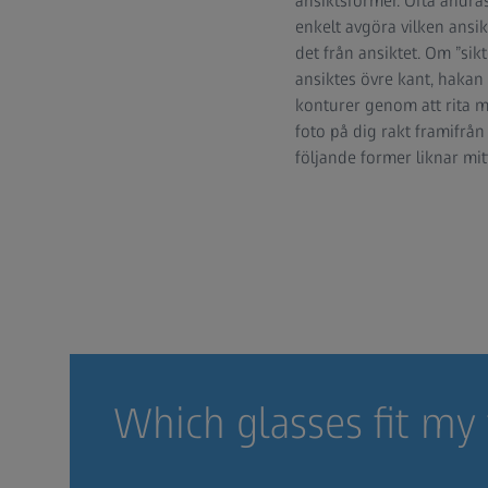
ansiktsformer. Ofta ändra
enkelt avgöra vilken ansikt
det från ansiktet. Om ”sikt
ansiktes övre kant, hakan
konturer genom att rita me
foto på dig rakt framifrån 
följande former liknar mi
Which glasses fit my 