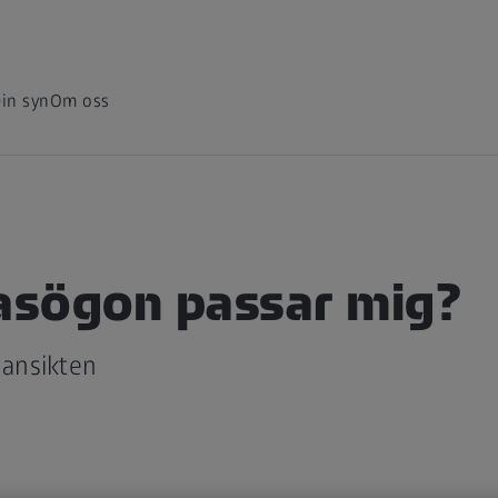
in syn
Om oss
lasögon passar mig?
 ansikten