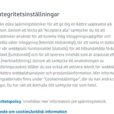
tegritetsinställningar
er olika spårningstekniker för att ge dig en bättre upplevelse på
en. Genom att klicka på ”Acceptera alla” samtycker du till att
stekniker används för att komma ihåg inloggningsuppgifter och
l nerd-glasögon eller glasögon utan båge – det finns så många 
hålla säker inloggning (tekniskt nödvändigt), för att samla in stati
a är svårt att välja. SE BÄTTRE har några tips på hur du snabbt
 vår webbplats funktionalitet (statistik), för att tillhandahålla förb
ilka glasögon, vilken båge och vilken färg som passar dig bäst.
litet (funktionellt) och för att leverera innehåll som är anpassat ef
 (marknadsföring). Genom att samtycka till användningen av
öringscookies tillåter du oss också att aktivera teknik för webbl
örbättra webbplatsanalyser och prestandainformation. Mer inform
gsalternativ finns under ”Cookieinställningar”, där du kan ändra 
ngar. Du har rätt att återkalla ditt samtycke när som helst.
ritetspolicy
innehåller mer information om spårningsteknik.
nde om cookies
Juridisk information