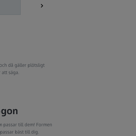
.
 och då gäller plötsligt
 att säga.
ögon
om passar till dem! Formen
sar bäst till dig.