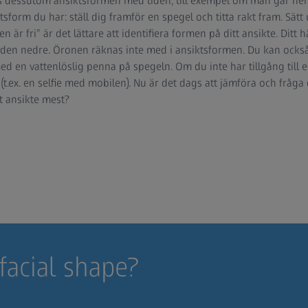
s dessutom ansiktsformen med tiden, till exempel om man går ner i
sform du har: ställ dig framför en spegel och titta rakt fram. Sätt 
en är fri” är det lättare att identifiera formen på ditt ansikte. Ditt 
 den nedre. Öronen räknas inte med i ansiktsformen. Du kan också 
d en vattenlöslig penna på spegeln. Om du inte har tillgång till e
(t.ex. en selfie med mobilen). Nu är det dags att jämföra och fråga d
tt ansikte mest?
facial shape?