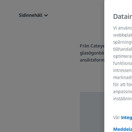
Sidinnehåll
Datain
Vi använd
webbplats
spårning
Från Cateye-glasögon til
tillhanda
glasögonbågar att det oft
optimerar
ansiktsform du har, och v
funktiona
intressen
marknadsf
för att f
anpassnin
inställni
Vår
Integ
Meddela