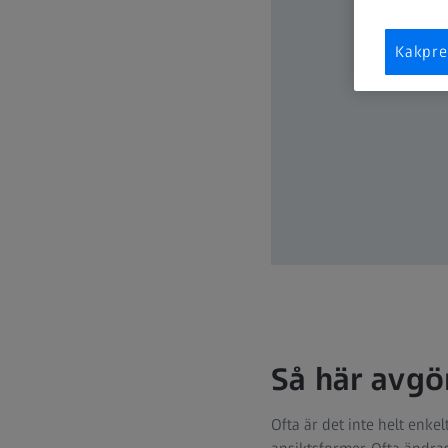
Kakpre
Så här avgö
Ofta är det inte helt enke