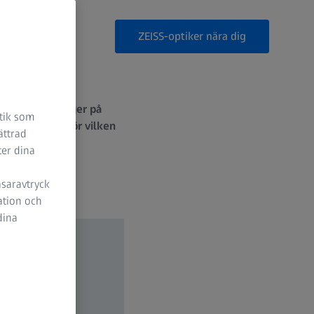
ZEISS-optiker nära dig
former och färger på
stik som
 och enkelt avgör vilken
ättrad
ter dina
äsaravtryck
ation och
dina