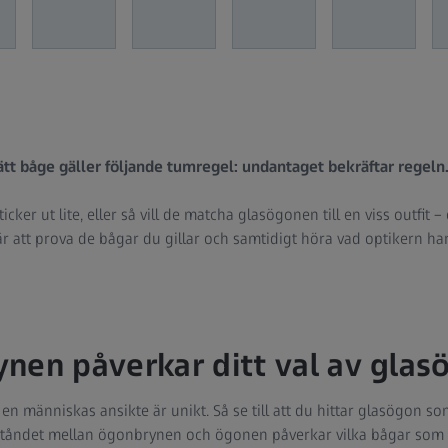
ätt båge gäller följande tumregel: undantaget bekräftar regeln
cker ut lite, eller så vill de matcha glasögonen till en viss outfit –
 är att prova de bågar du gillar och samtidigt höra vad optikern har
nen påverkar ditt val av glas
 en människas ansikte är unikt. Så se till att du hittar glasögon s
tåndet mellan ögonbrynen och ögonen påverkar vilka bågar som pas