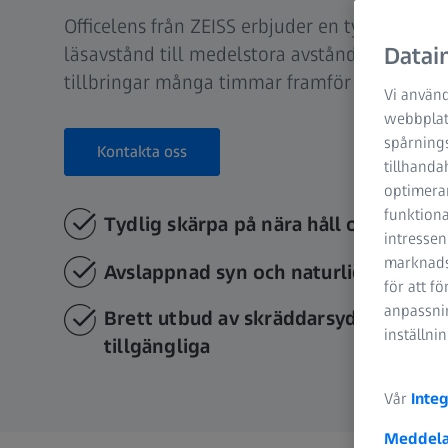
Officelens från ZEISS erbjuder en tydlig och 
läsavstånd till medelstora avstånd. Det perf
Datain
tillbringar många timmar framför skärmar.
Vi använd
webbplats
spårning
Kontakta oss
tillhanda
optimerar
funktiona
Tydlig skärpa på nära håll och mella
intressen
marknadsf
Avslappnad syn och naturlig huvud- 
för att f
anpassnin
Brett utbud av skräddarsydda och ind
inställni
tillgängliga
Vår
Integ
Meddela