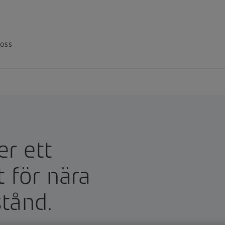
oss
er ett
 för nära
stånd.