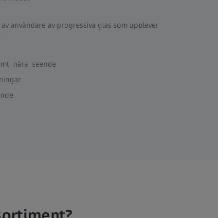
 av användare av progressiva glas som upplever
:
vämt nära seende
dningar
eende
-sortiment?