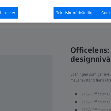
ferenser
Tekniskt nödvändigt
Godk
Officelens:
designnivå
Lösningen som ger avsla
mellanavstånd finns i tr
ZEISS Officelens 
ZEISS Officelens 
ZEISS Officelens 