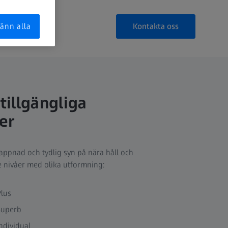
Kontakta oss
änn alla
 tillgängliga
er
ppnad och tydlig syn på nära håll och
e nivåer med olika utformning:
Plus
Superb
Individual