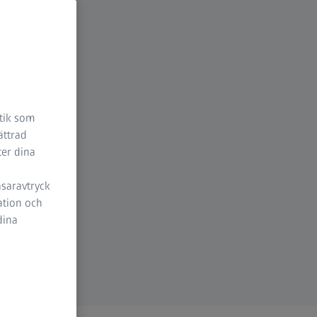
stik som
ättrad
ter dina
äsaravtryck
ation och
dina