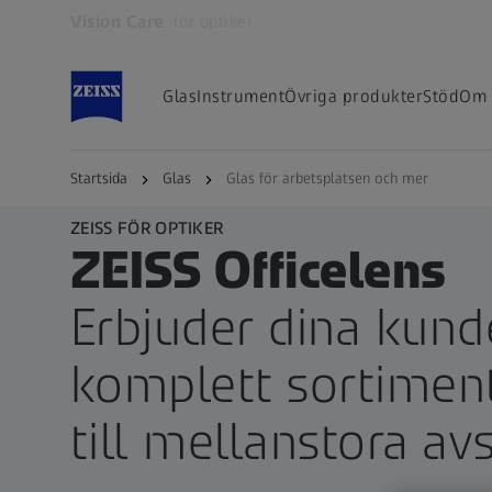
Vision Care
för optiker
Öppnas i en ny flik
Glas
Instrument
Övriga produkter
Stöd
Om 
Startsida
Glas
Glas för arbetsplatsen och mer
ZEISS FÖR OPTIKER
ZEISS Officelens
Erbjuder dina kund
komplett sortiment
till mellanstora av