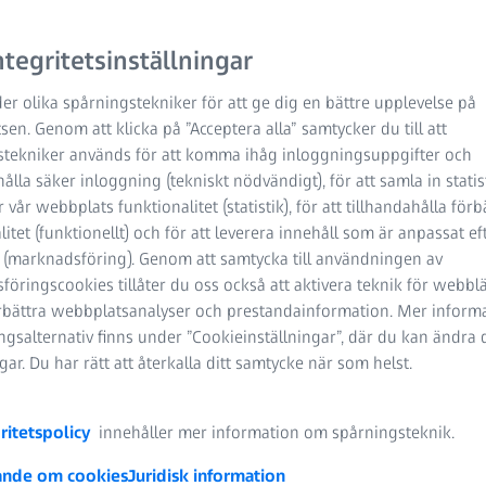
avslappnad syn från nära
ekta valet för kunder som
tegritetsinställningar
er olika spårningstekniker för att ge dig en bättre upplevelse på
en. Genom att klicka på ”Acceptera alla” samtycker du till att
stekniker används för att komma ihåg inloggningsuppgifter och
hålla säker inloggning (tekniskt nödvändigt), för att samla in stati
 vår webbplats funktionalitet (statistik), för att tillhandahålla förb
litet (funktionellt) och för att leverera innehåll som är anpassat ef
navstånd
 (marknadsföring). Genom att samtycka till användningen av
öringscookies tillåter du oss också att aktivera teknik för webbl
och kroppshållning
örbättra webbplatsanalyser och prestandainformation. Mer inform
gsalternativ finns under ”Cookieinställningar”, där du kan ändra 
ividuella alternativ
ngar. Du har rätt att återkalla ditt samtycke när som helst.
ritetspolicy
innehåller mer information om spårningsteknik.
nde om cookies
Juridisk information