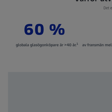
Det e
60 %
1
av globala glasögonköpare är >40 år.
av fransmän mell