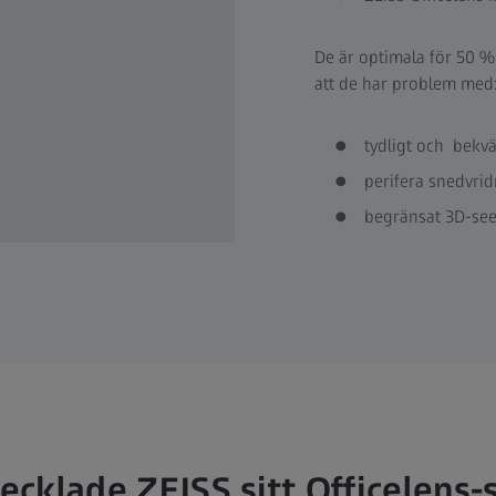
De är optimala för 50 %
att de har problem med
tydligt och bek
perifera snedvri
begränsat 3D-s
ecklade ZEISS sitt Officelens