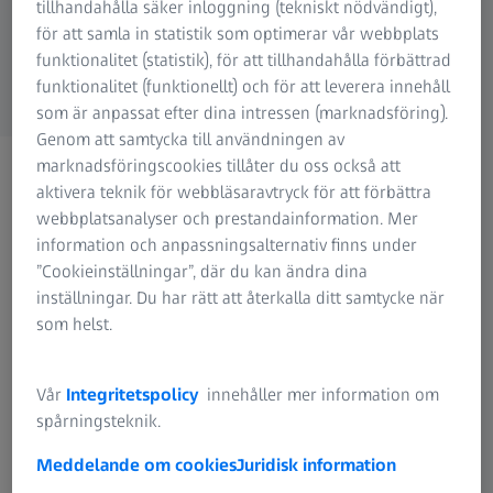
tillhandahålla säker inloggning (tekniskt nödvändigt),
Manualer för utrustning
för att samla in statistik som optimerar vår webbplats
ZEISS-koncernen
funktionalitet (statistik), för att tillhandahålla förbättrad
funktionalitet (funktionellt) och för att leverera innehåll
som är anpassat efter dina intressen (marknadsföring).
Genom att samtycka till användningen av
Du har gjort ett utmärkt val.
marknadsföringscookies tillåter du oss också att
aktivera teknik för webbläsaravtryck för att förbättra
Kontrollera din inbox.
webbplatsanalyser och prestandainformation. Mer
information och anpassningsalternativ finns under
”Cookieinställningar”, där du kan ändra dina
Tack för att du har registrerat dig!
inställningar. Du har rätt att återkalla ditt samtycke när
Du kommer snart att få ett e-postmeddelande
som helst.
från oss – klicka då på den medföljande
länken för att bekräfta registreringen.
Vår
Integritetspolicy
innehåller mer information om
spårningsteknik.
Ditt ZEISS-team
Meddelande om cookies
Juridisk information