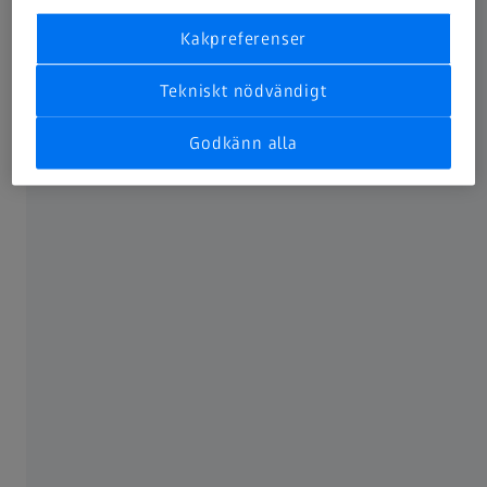
Kakpreferenser
ANVÄNDS OFTA
Tekniskt nödvändigt
Därför är det viktigt att se bra
Godkänn alla
Progressiva glas - se bra på alla avstånd
Avståndsglasögon och läsglasögon
Testa synen online
Ta hand om dina glasögon
OM ZEISS