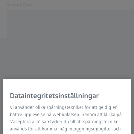
Vision Care
Öppnas i en ny flik
Ögonhälsa och ögonvård
Våra lösningar
Din syn
Om oss
Kontakta
Hitta en optiker
För optiker
Dataintegritetsinställningar
Vi använder olika spårningstekniker för att ge dig en
Relaterade ZEISS-webbplatser
bättre upplevelse på webbplatsen. Genom att klicka på
”Acceptera alla” samtycker du till att spårningstekniker
För optiker
används för att komma ihåg inloggningsuppgifter och
ZEISS Sunlens