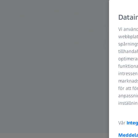
verktyg för
Datain
strömlinjeformade
Vi använd
webbplats
arbetsflöden och d
spårning
tillhanda
insikter
optimerar
funktiona
intressen
marknadsf
för att f
anpassnin
inställni
Vår
Integ
Meddela