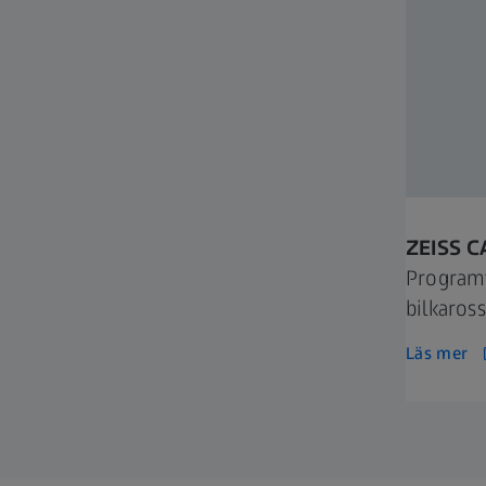
ZEISS C
Programv
bilkaros
Läs mer