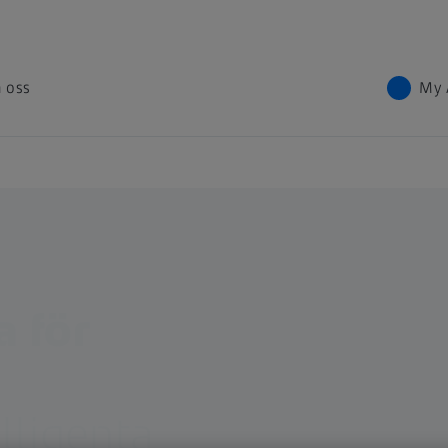
 oss
My 
 för
elligenta