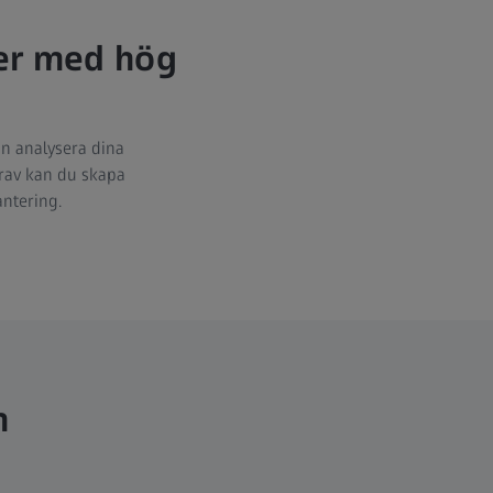
ser med hög
an analysera dina
krav kan du skapa
antering.
h