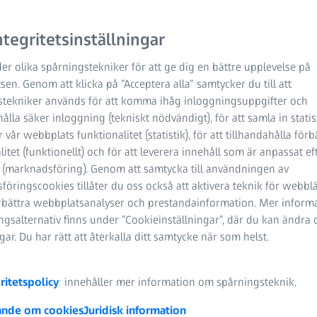
tegritetsinställningar
er olika spårningstekniker för att ge dig en bättre upplevelse på
en. Genom att klicka på ”Acceptera alla” samtycker du till att
atadrivna
stekniker används för att komma ihåg inloggningsuppgifter och
hålla säker inloggning (tekniskt nödvändigt), för att samla in stati
 vår webbplats funktionalitet (statistik), för att tillhandahålla förb
litet (funktionellt) och för att leverera innehåll som är anpassat ef
 (marknadsföring). Genom att samtycka till användningen av
öringscookies tillåter du oss också att aktivera teknik för webbl
örbättra webbplatsanalyser och prestandainformation. Mer inform
gsalternativ finns under ”Cookieinställningar”, där du kan ändra 
ngar. Du har rätt att återkalla ditt samtycke när som helst.
ritetspolicy
innehåller mer information om spårningsteknik.
nde om cookies
Juridisk information