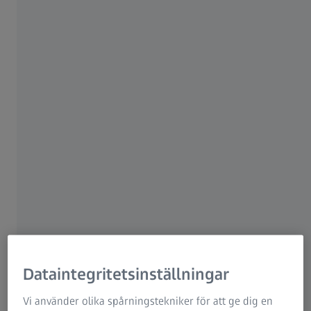
kända globala kunder hur de använder ZEISS
Research Microscopy Solutions
ZEISS Group
mätteknik och programvara för bättre
kvalitetssäkring.
Utforska ditt användningsområde
Dataintegritetsinställningar
Vi använder olika spårningstekniker för att ge dig en