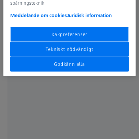
spårningsteknik.
Meddelande om cookies
Juridisk information
ZEISS eMobilitets lösningar
Kakpreferenser
Kvalitetssäkring för eMobilitet
Tekniskt nödvändigt
Läs mer
Godkänn alla