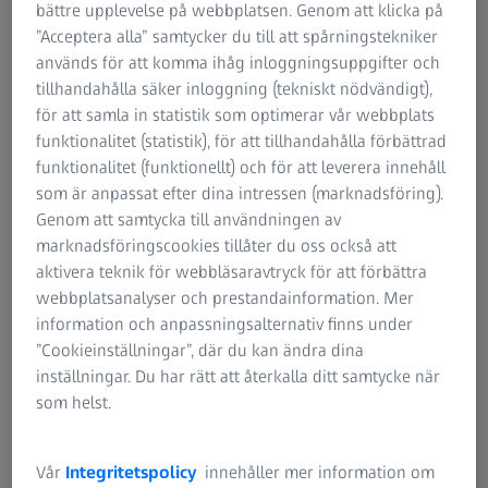
bättre upplevelse på webbplatsen. Genom att klicka på
”Acceptera alla” samtycker du till att spårningstekniker
används för att komma ihåg inloggningsuppgifter och
tillhandahålla säker inloggning (tekniskt nödvändigt),
ZEISS lösningar för fordonsindustrin
för att samla in statistik som optimerar vår webbplats
Intelligent mätteknik för fordonstillverkning
funktionalitet (statistik), för att tillhandahålla förbättrad
funktionalitet (funktionellt) och för att leverera innehåll
Läs mer
som är anpassat efter dina intressen (marknadsföring).
Genom att samtycka till användningen av
marknadsföringscookies tillåter du oss också att
aktivera teknik för webbläsaravtryck för att förbättra
webbplatsanalyser och prestandainformation. Mer
information och anpassningsalternativ finns under
”Cookieinställningar”, där du kan ändra dina
inställningar. Du har rätt att återkalla ditt samtycke när
som helst.
Vår
Integritetspolicy
innehåller mer information om